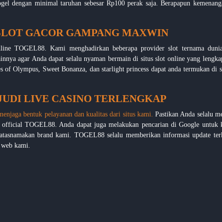
gel dengan minimal taruhan sebesar Rp100 perak saja. Berapapun kemenan
 SLOT GACOR GAMPANG MAXWIN
 online TOGEL88. Kami menghadirkan beberapa provider slot ternama dunia
innya agar Anda dapat selalu nyaman bermain di situs slot online yang lengkap
of Olympus, Sweet Bonanza, dan starlight princess dapat anda termukan di si
 JUDI LIVE CASINO TERLENGKAP
menjaga bentuk pelayanan dan kualitas dari situs kami.
Pastikan Anda selalu m
 official TOGEL88. Anda dapat juga melakukan pencarian di Google untuk
atasnamakan brand kami. TOGEL88 selalu memberikan informasi update terk
s web kami.