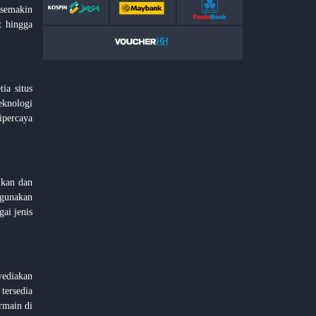
 semakin
t hingga
ia situs
eknologi
ipercaya
ikan dan
ggunakan
ai jenis
yediakan
tersedia
rmain di