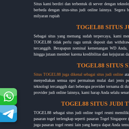
Situs kami berdiri dan terbentuk di server dengan tekn
berbeda dengan situs-situs judi online lainnya. Sege
milyaran rupiah
TOGEL88 SITUS J
Sebagai situs yang memang sudah terpercaya, kami men
TOGEL88 tidak perlu ragu untuk deposit dan withdra
tercanggih. Berapapun nominal kemenangan WD Anda, p
hingga jutaan member karena kredibilitas dan kejujuran da
TOGEL88 SITUS 
Situs TOGEL88 juga dikenal sebagai situs judi online
ata
menyediakan semua opsi permainan mulai dari jenis pe
teknologi tercanggih dari beberapa provider ternama di d
provider judi online lainnya, kami harap Anda selalu sena
TOGEL88 SITUS JUDI
TOGEL88 sebagai situs judi online togel resmi memiliki
pasaran togel terlengkap seperti pasaran Togel Singapor
juga pasaran togel resmi lain yang hanya dapat Anda te